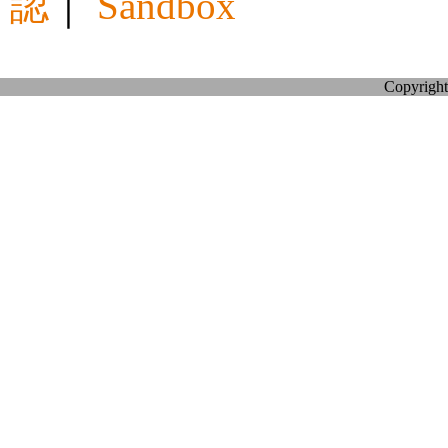
認
｜
Sandbox
Copyright