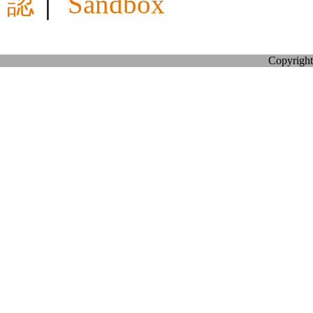
認
｜
Sandbox
Copyright