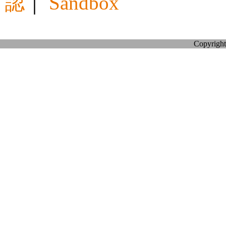
認
｜
Sandbox
Copyright