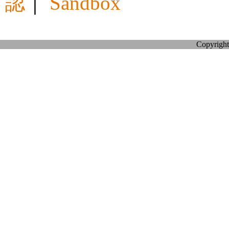
認
｜
Sandbox
Copyright