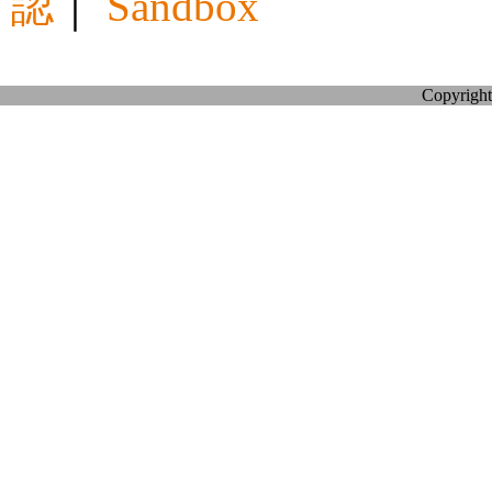
認
｜
Sandbox
Copyright